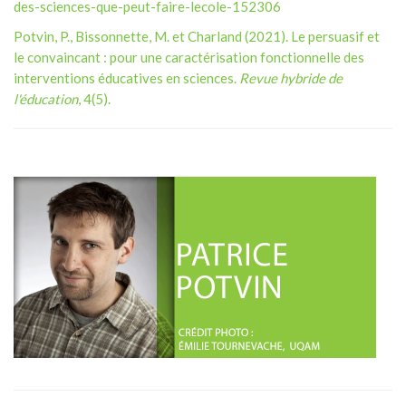
des-sciences-que-peut-faire-lecole-152306
Potvin, P., Bissonnette, M. et Charland (2021). Le persuasif et
le convaincant : pour une caractérisation fonctionnelle des
interventions éducatives en sciences.
Revue hybride de
l'éducation
, 4(5).