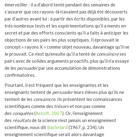
émerveiller : il a d’abord tenté pendant des semaines de
s’assurer que ces rayons-là n’avaient pas déjà été découverts
par d’autres avant lui : à partir des écrits disponibles, par les
très nombreux tests et les expérimentations qu’il a menés en
secret et par des efforts conscients qu’il a faits à anticiper les
objections de ses pairs les plus sceptiques. Il éprouvait le
concept « rayons X » comme objet nouveau, davantage qu’il ne
le prouvait. Ce n’est qu’ensuite qu’il a tenté de
convaincre
ses
pairs avec de solides arguments proactifs, plus qu’il n’a essayé
de les
persuader
par une accumulation de démonstrations
confirmatoires.
Pourtant, il est fréquent que les enseignantes et les
enseignants tentent de
persuader
leurs élèves plus qu’ils ne
tentent de les
convaincre
. Ils présentent les connaissances
scientifiques comme des
trésors
et non pas comme
des
conquêtes
(
Astolfi, 2007
). Or, l’enseignement
des
résultats
de la science n’est jamais un enseignement
scientifique, nous dit
Bachelard
(1967, p. 234). Un
enseignement scientifique serait alors davantage