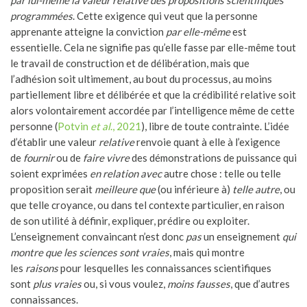
par lui-même la valeur relative des propositions scientifiques
programmées
. Cette exigence qui veut que la personne
apprenante atteigne la conviction
par elle-même
est
essentielle. Cela ne signifie pas qu’elle fasse par elle-même tout
le travail de construction et de délibération, mais que
l’adhésion soit ultimement, au bout du processus, au moins
partiellement libre et délibérée et que la crédibilité relative soit
alors volontairement accordée par l’intelligence même de cette
personne (
Potvin
et al
., 2021
), libre de toute contrainte. L’idée
d’établir une valeur
relative
renvoie quant à elle à l’exigence
de
fournir
ou de
faire vivre
des démonstrations de puissance qui
soient exprimées
en relation avec
autre chose : telle ou telle
proposition serait
meilleure que
(ou inférieure à)
telle autre
, ou
que telle croyance, ou dans tel contexte particulier, en raison
de son utilité à définir, expliquer, prédire ou exploiter.
L’enseignement convaincant n’est donc
pas
un enseignement
qui
montre que les sciences sont vraies
, mais qui montre
les
raisons
pour lesquelles les connaissances scientifiques
sont
plus vraies
ou, si vous voulez,
moins fausses
, que d’autres
connaissances.