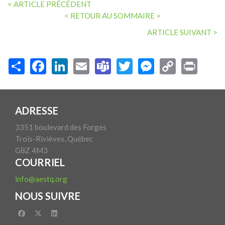
< ARTICLE PRÉCÉDENT
< RETOUR AU SOMMAIRE >
ARTICLE SUIVANT >
ADRESSE
3351 boulevard des Forges
Trois-Rivièves, Québec
G8Z 4M3
COURRIEL
info@aestq.org
NOUS SUIVRE
facebook
x-twitter
linkedin