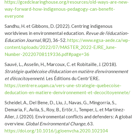
https://gcedclearinghouse.org/resources/old-ways-are-new-
way-forward-how-indigenous-pedagogy-can-benefit-
everyone
Sandhu, H. et Gibbons, D. (2022). Centring indigenous
worldviews in environmental education.
Revue de l’éducation-
Education Journal
, 8(2), 36-52.
https://www.egsa-aede.ca/wp-
content/uploads/2022/07/MASTER_2022-EJRE_June-
Number-20220708119336.pdf#page=36
Sauvé, L., Asselin, H., Marcoux, C. et Robitaille, J. (2018).
Stratégie québécoise d’éducation en matière d’environnement
et d’écocitoyenneté
. Les Éditions du Centr’ERE.
https://centrere.uqam.ca/vers-une-strategie-quebecoise-
deducation-en-matiere-denvironnement-et-decocitoyennete/
Scheidel, A., Del Bene, D., Liu, J., Navas, G., Mingorría, S.,
Demaria, F., Avila, S., Roy, B., Ertör, I., Temper, L. et Martínez-
Alier, J. (2020). Environmental conflicts and defenders: A global
overview.
Global Environmental Change
, 63.
https://doi.org/10.1016/j.gloenvcha.2020.102104