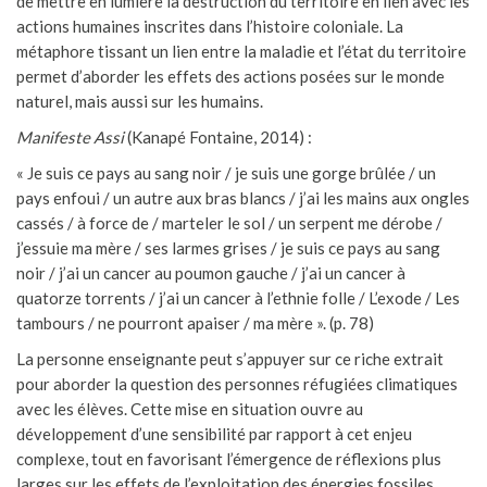
de mettre en lumière la destruction du territoire en lien avec les
actions humaines inscrites dans l’histoire coloniale. La
métaphore tissant un lien entre la maladie et l’état du territoire
permet d’aborder les effets des actions posées sur le monde
naturel, mais aussi sur les humains.
Manifeste Assi
(Kanapé Fontaine, 2014) :
« Je suis ce pays au sang noir / je suis une gorge brûlée / un
pays enfoui / un autre aux bras blancs / j’ai les mains aux ongles
cassés / à force de / marteler le sol / un serpent me dérobe /
j’essuie ma mère / ses larmes grises / je suis ce pays au sang
noir / j’ai un cancer au poumon gauche / j’ai un cancer à
quatorze torrents / j’ai un cancer à l’ethnie folle / L’exode / Les
tambours / ne pourront apaiser / ma mère ». (p. 78)
La personne enseignante peut s’appuyer sur ce riche extrait
pour aborder la question des personnes réfugiées climatiques
avec les élèves. Cette mise en situation ouvre au
développement d’une sensibilité par rapport à cet enjeu
complexe, tout en favorisant l’émergence de réflexions plus
larges sur les effets de l’exploitation des énergies fossiles.