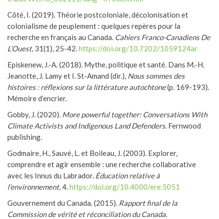
Côté, I. (2019). Théorie postcoloniale, décolonisation et
colonialisme de peuplement : quelques repères pour la
recherche en français au Canada.
Cahiers Franco-Canadiens De
L’Ouest,
31(1), 25-42.
https://doi.org/10.7202/1059124ar
Episkenew, J.-A. (2018). Mythe, politique et santé. Dans M.-H.
Jeanotte, J. Lamy et I. St-Amand (dir.),
Nous sommes des
histoires : réflexions sur la littérature autochtone
(p. 169-193).
Mémoire d’encrier.
Gobby, J. (2020).
More powerful together: Conversations With
Climate Activists and Indigenous Land Defenders
. Fernwood
publishing.
Godmaire, H., Sauvé, L. et Boileau, J. (2003). Explorer,
comprendre et agir ensemble : une recherche collaborative
avec les Innus du Labrador.
Éducation relative à
l’environnement
, 4.
https://doi.org/10.4000/ere.5051
Gouvernement du Canada. (2015).
Rapport final de la
Commission de vérité et réconciliation du Canada
.