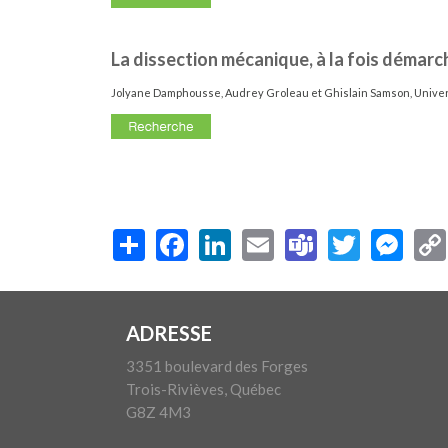
La dissection mécanique, à la fois démarc
Jolyane Damphousse, Audrey Groleau et Ghislain Samson, Univer
ADRESSE
3351 boulevard des Forges
Trois-Rivièves, Québec
G8Z 4M3