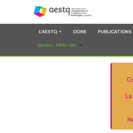
L'AESTQ
DONS
PUBLICATIONS
Spectre - Mots-clés
Démarche d'analyse tec
Co
La
N