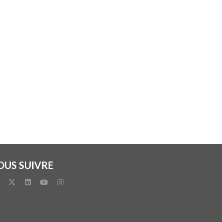
OUS SUIVRE
facebook
x-twitter
linkedin
youtube
instagram