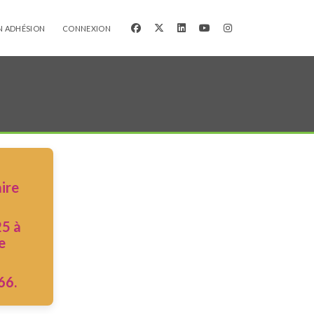
facebook
x-twitter
linkedin
youtube
instagram
N ADHÉSION
CONNEXION
ire
25 à
e
66.