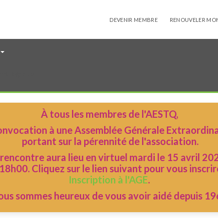
DEVENIR MEMBRE
RENOUVELER MO
hnologique
À tous les membres de l'AESTQ,
nvocation à une Assemblée Générale Extraordina
portant sur la pérennité de l'association.
 rencontre aura lieu en virtuel mardi le 15 avril 20
18h00. Cliquez sur le lien suivant pour vous inscrir
Inscription à l'AGE
.
ous sommes heureux de vous avoir aidé depuis 19