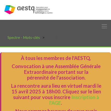
Spectre - Mots-clés
Apprentissage social
À tous les membres de l'AESTQ,
Convocation à une Assemblée Générale
Extraordinaire portant sur la
pérennité de l'association.
La rencontre aura lieu en virtuel mardi le
15 avril 2025 à 18h00. Cliquez sur le lien
suivant pour vous inscrire
Inscription à
l'AGE
.