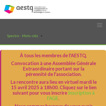
Spectre - Mots-clés
Transfert de connaissances
À tous les membres de l'AESTQ,
Convocation à une Assemblée Générale
Extraordinaire portant sur la
pérennité de l'association.
La rencontre aura lieu en virtuel mardi le
15 avril 2025 à 18h00. Cliquez sur le lien
suivant pour vous inscrire
Inscription à
l'AGE
.