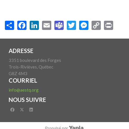
ADRESSE
3351 boulevard des Forges
Trois-Rivièves, Québec
G8Z 4M3
COURRIEL
info@aestq.org
NOUS SUIVRE
facebook
x-twitter
linkedin
Propulsé par