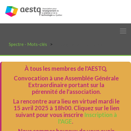
Spectre - Mots-clés
Enseignement Équitable
À tous les membres de l'AESTQ,
Convocation à une Assemblée Générale
Extraordinaire portant sur la
pérennité de l'association.
La rencontre aura lieu en virtuel mardi le
15 avril 2025 à 18h00. Cliquez sur le lien
suivant pour vous inscrire
Inscription à
l'AGE
.